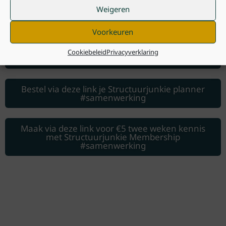
Weigeren
Brainstormsessie social media
Voorkeuren
Spreken en zingen bij momenten van
Cookiebeleid
Privacyverklaring
betekenis
Bestel via deze link je Structuurjunkie planner
#samenwerking
Maak via deze link voor €5 twee weken kennis
met Structuurjunkie Membership
#samenwerking