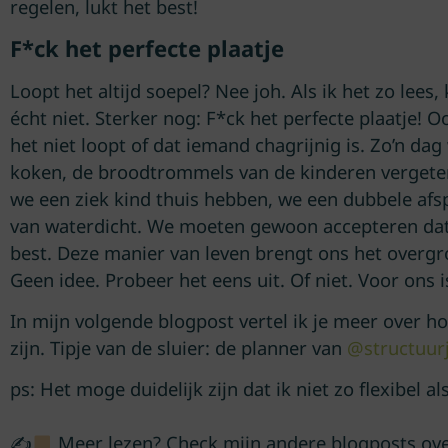
regelen, lukt het best!
F*ck het perfecte plaatje
Loopt het altijd soepel? Nee joh. Als ik het zo lees
écht niet. Sterker nog: F*ck het perfecte plaatje! O
het niet loopt of dat iemand chagrijnig is. Zo’n 
koken, de broodtrommels van de kinderen vergete
we een ziek kind thuis hebben, we een dubbele afs
van waterdicht. We moeten gewoon accepteren dat h
best. Deze manier van leven brengt ons het overgro
Geen idee. Probeer het eens uit. Of niet. Voor ons i
In mijn volgende blogpost vertel ik je meer over h
zijn. Tipje van de sluier: de planner van
@structuur
ps: Het moge duidelijk zijn dat ik niet zo flexibel 
✍
Meer lezen? Check mijn andere blogposts over