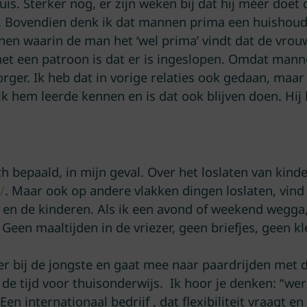
is. Sterker nog, er zijn weken bij dat hij méér doet 
et. Bovendien denk ik dat mannen prima een huishou
en waarin de man het ‘wel prima’ vindt dat de vrouw a
at het een patroon is dat er is ingeslopen. Omdat man
rger. Ik heb dat in vorige relaties ook gedaan, maa
ik hem leerde kennen en is dat ook blijven doen. Hij
sch bepaald, in mijn geval. Over het loslaten van kinde
/
. Maar ook op andere vlakken dingen loslaten, vind 
n en de kinderen. Als ik een avond of weekend wegga
Geen maaltijden in de vriezer, geen briefjes, geen kle
der bij de jongste en gaat mee naar paardrijden met 
de tijd voor thuisonderwijs. Ik hoor je denken: “wer
Een internationaal bedrijf , dat flexibiliteit vraagt e