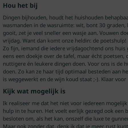
Hou het bij
Dingen bijhouden, houdt het huishouden behapbaa
wasmanden in de wasruimte: wit, bont 30 graden, b
gooit, zet je veel sneller een wasje aan. Vouwen doe
vrijdag. Want dan komt onze heldin: de poetshulp!
Zo fijn, iemand die iedere vrijdagochtend ons huis 
eens een doekje over de tafel, maar écht poetsen, daa
nuttigere én leukere dingen doen. Voor ons is de 
doen. Zo kan ze haar tijd optimaal besteden aan he
is weggewerkt en de wijn koud staat ;-). Klaar voo
Kijk wat mogelijk is
Ik realiseer me dat het niet voor iedereen mogelij
hulp in te huren. Het voelt eerlijk gezegd ook ee
besloten om, als het kan, onszelf die luxe te gunnen
Maar ook zonder dat, denk ik dat je meer rust kun