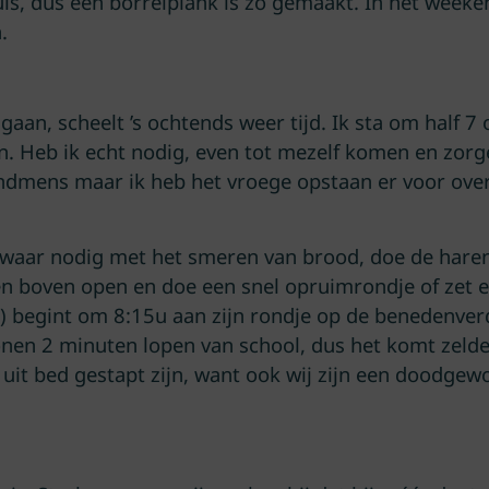
uis, dus een borrelplank is zo gemaakt. In het week
.
aan, scheelt ’s ochtends weer tijd. Ik sta om half 7 
. Heb ik echt nodig, even tot mezelf komen en zor
dmens maar ik heb het vroege opstaan er voor over.
e waar nodig met het smeren van brood, doe de haren
en boven open en doe een snel opruimrondje of zet 
t!) begint om 8:15u aan zijn rondje op de benedenver
en 2 minuten lopen van school, dus het komt zelden 
uit bed gestapt zijn, want ook wij zijn een doodgewo