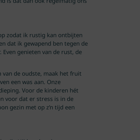
end is dat dan ook regelmatig ons
op zodat ik rustig kan ontbijten
gen dat ik gewapend ben tegen de
 Even genieten van de rust, de
 van de oudste, maak het fruit
even een was aan. Onze
dieping. Voor de kinderen hét
voor dat er stress is in de
on gezin met op z’n tijd een