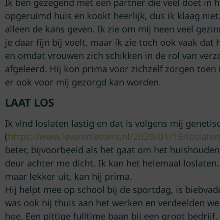
Ik ben gezegend met een partner die veel doet in hu
opgeruimd huis en kookt heerlijk, dus ik klaag ni
alleen de kans geven. Ik zie om mij heen veel gezinn
je daar fijn bij voelt, maar ik zie toch ook vaak d
en omdat vrouwen zich schikken in de rol van verzo
afgeleerd. Hij kon prima voor zichzelf zorgen toen 
er ook voor míj gezorgd kan worden.
LAAT LOS
Ik vind loslaten lastig en dat is volgens mij geneti
(
https://www.leveninletters.nl/2020/01/15/loslaten
beter, bijvoorbeeld als het gaat om het huishoude
deur achter me dicht. Ik kan het helemaal loslaten. 
maar lekker uit, kan hij prima.
Hij helpt mee op school bij de sportdag, is biebva
was ook hij thuis aan het werken en verdeelden we 
hoe. Een pittige fulltime baan bij een groot bedrijf. 