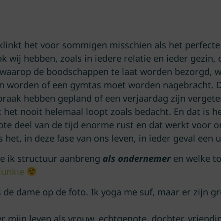
, klinkt het voor sommigen misschien als het perfecte 
ok wij hebben, zoals in iedere relatie en ieder gezin
dag waarop de boodschappen te laat worden bezorgd, 
n worden of een gymtas moet worden nagebracht. D
praak hebben gepland of een verjaardag zijn vergete
et nooit helemaal loopt zoals bedacht. En dat is h
te deel van de tijd enorme rust en dat werkt voor o
s het, in deze fase van ons leven, in ieder geval een 
oe ik structuur aanbreng
als ondernemer
en welke to
junkie
als de dame op de foto. Ik yoga me suf, maar er zijn 
 mijn leven als vrouw, echtgenote, dochter, vriend