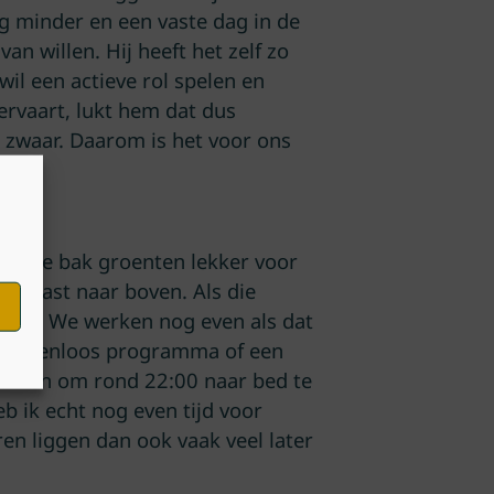
ag minder en een vaste dag in de
an willen. Hij heeft het zelf zo
wil een actieve rol spelen en
ervaart, lukt hem dat dus
t zwaar. Daarom is het voor ons
grote bak groenten lekker voor
ren vast naar boven. Als die
eden. We werken nog even als dat
jk hersenloos programma of een
enomen om rond 22:00 naar bed te
b ik echt nog even tijd voor
en liggen dan ook vaak veel later