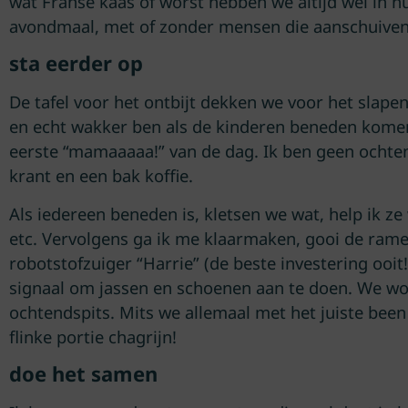
wat Franse kaas of worst hebben we altijd wel in h
avondmaal, met of zonder mensen die aanschuiven
sta eerder op
De tafel voor het ontbijt dekken we voor het slapeng
en echt wakker ben als de kinderen beneden komen
eerste “mamaaaaa!” van de dag. Ik ben geen ochten
krant en een bak koffie.
Als iedereen beneden is, kletsen we wat, help ik z
etc. Vervolgens ga ik me klaarmaken, gooi de ram
robotstofzuiger “Harrie” (de beste investering ooi
signaal om jassen en schoenen aan te doen. We won
ochtendspits. Mits we allemaal met het juiste been 
flinke portie chagrijn!
doe het samen