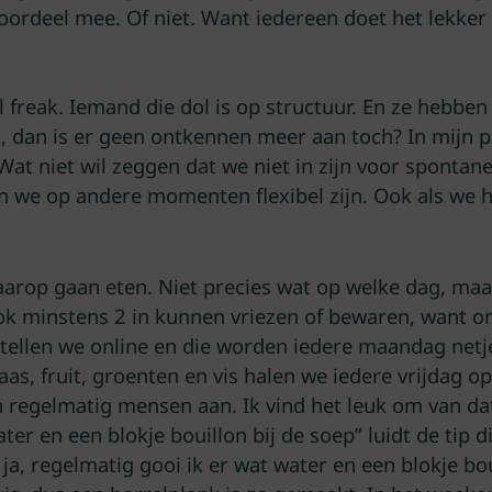
 voordeel mee. Of niet. Want iedereen doet het lekker
reak. Iemand die dol is op structuur. En ze hebben ge
, dan is er geen ontkennen meer aan toch? In mijn p
Wat niet wil zeggen dat we niet in zijn voor spontan
en we op andere momenten flexibel zijn. Ook als we 
arop gaan eten. Niet precies wat op welke dag, maa
 minstens 2 in kunnen vriezen of bewaren, want on
ellen we online en die worden iedere maandag netje
 Kaas, fruit, groenten en vis halen we iedere vrijdag
 regelmatig mensen aan. Ik vind het leuk om van dat w
er en een blokje bouillon bij de soep” luidt de tip
En ja, regelmatig gooi ik er wat water en een blokje b