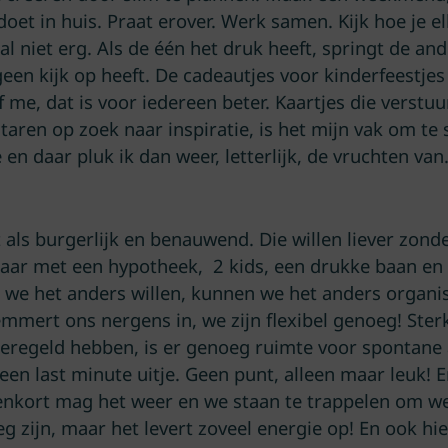
 doet in huis. Praat erover. Werk samen. Kijk hoe je 
 niet erg. Als de één het druk heeft, springt de ande
een kijk op heeft. De cadeautjes voor kinderfeestj
f me, dat is voor iedereen beter. Kaartjes die verst
staren op zoek naar inspiratie, is het mijn vak om te 
en daar pluk ik dan weer, letterlijk, de vruchten van
 als burgerlijk en benauwend. Die willen liever zond
aar met een hypotheek, 2 kids, een drukke baan en e
s we het anders willen, kunnen we het anders organi
emmert ons nergens in, we zijn flexibel genoeg! Ster
regeld hebben, is er genoeg ruimte voor spontane 
s, een last minute uitje. Geen punt, alleen maar leuk
nkort mag het weer en we staan te trappelen om wee
 zijn, maar het levert zoveel energie op! En ook hier