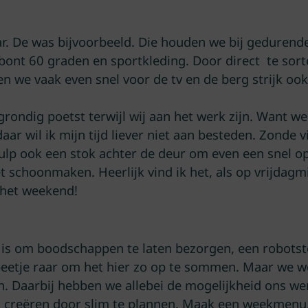
r. De was bijvoorbeeld. Die houden we bij geduren
ont 60 graden en sportkleding. Door direct te sort
n we vaak even snel voor de tv en de berg strijk ook,
grondig poetst terwijl wij aan het werk zijn. Want w
r wil ik mijn tijd liever niet aan besteden. Zonde vin
hulp ook een stok achter de deur om even een snel o
t schoonmaken. Heerlijk vind ik het, als op vrijdagm
r het weekend!
k is om boodschappen te laten bezorgen, een robotst
n beetje raar om het hier zo op te sommen. Maar we 
. Daarbij hebben we allebei de mogelijkheid ons werk 
t creëren door slim te plannen. Maak een weekmenu,