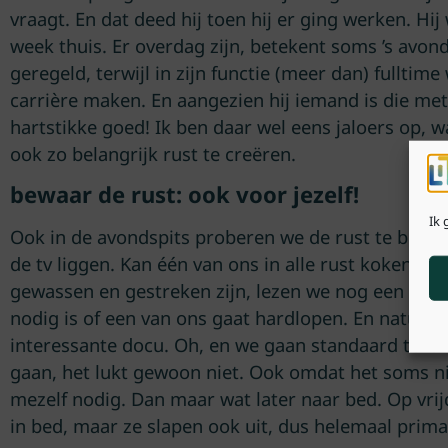
vraagt. En dat deed hij toen hij er ging werken. Hi
week thuis. Er overdag zijn, betekent soms ’s avond
geregeld, terwijl in zijn functie (meer dan) fulltim
carrière maken. En aangezien hij iemand is die met
hartstikke goed! Ik ben daar wel eens jaloers op, w
ook zo belangrijk rust te creëren.
bewaar de rust: ook voor jezelf!
Ik 
Ook in de avondspits proberen we de rust te bewa
de tv liggen. Kan één van ons in alle rust koken. N
gewassen en gestreken zijn, lezen we nog een boe
nodig is of een van ons gaat hardlopen. En natuurl
interessante docu. Oh, en we gaan standaard te l
gaan, het lukt gewoon niet. Ook omdat het soms nié
mezelf nodig. Dan maar wat later naar bed. Op vrij
in bed, maar ze slapen ook uit, dus helemaal prima